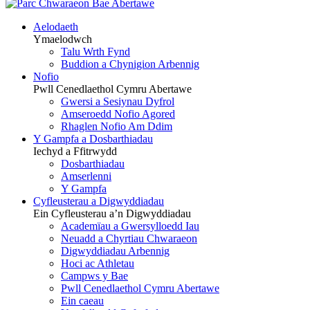
Aelodaeth
Ymaelodwch
Talu Wrth Fynd
Buddion a Chynigion Arbennig
Nofio
Pwll Cenedlaethol Cymru Abertawe
Gwersi a Sesiynau Dyfrol
Amseroedd Nofio Agored
Rhaglen Nofio Am Ddim
Y Gampfa a Dosbarthiadau
Iechyd a Ffitrwydd
Dosbarthiadau
Amserlenni
Y Gampfa
Cyfleusterau a Digwyddiadau
Ein Cyfleusterau a’n Digwyddiadau
Academïau a Gwersylloedd Iau
Neuadd a Chyrtiau Chwaraeon
Digwyddiadau Arbennig
Hoci ac Athletau
Campws y Bae
Pwll Cenedlaethol Cymru Abertawe
Ein caeau