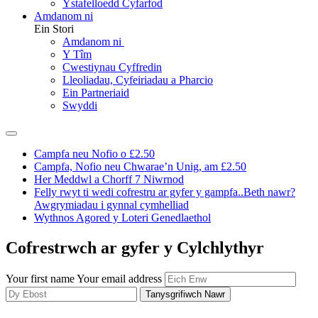
Ystafelloedd Cyfarfod
Amdanom ni
Ein Stori
Amdanom ni
Y Tîm
Cwestiynau Cyffredin
Lleoliadau, Cyfeiriadau a Pharcio
Ein Partneriaid
Swyddi
Campfa neu Nofio o £2.50
Campfa, Nofio neu Chwarae’n Unig, am £2.50
Her Meddwl a Chorff 7 Niwrnod
Felly rwyt ti wedi cofrestru ar gyfer y gampfa..Beth nawr?
Awgrymiadau i gynnal cymhelliad
Wythnos Agored y Loteri Genedlaethol
Cofrestrwch ar gyfer y Cylchlythyr
Your first name
Your email address