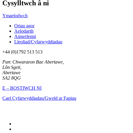
Cysylltwch â ni
Ymaelodwch
Oriau agor
Aelodaeth
Amserlenni
Lleoliad/Cyfarwyddiadau
+44 (0)1792 513 513
Parc Chwaraeon Bae Abertawe,
Lôn Sgeti,
Abertawe
SA2 8QG
E – BOSTIWCH NI
Cael Cyfarwyddiadau/Gweld ar Fapiau