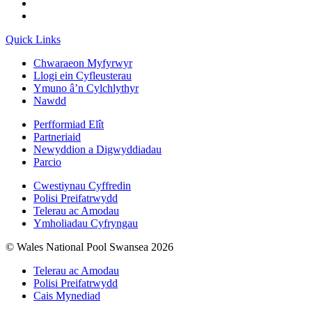
Quick Links
Chwaraeon Myfyrwyr
Llogi ein Cyfleusterau
Ymuno â’n Cylchlythyr
Nawdd
Perfformiad Elît
Partneriaid
Newyddion a Digwyddiadau
Parcio
Cwestiynau Cyffredin
Polisi Preifatrwydd
Telerau ac Amodau
Ymholiadau Cyfryngau
© Wales National Pool Swansea 2026
Telerau ac Amodau
Polisi Preifatrwydd
Cais Mynediad