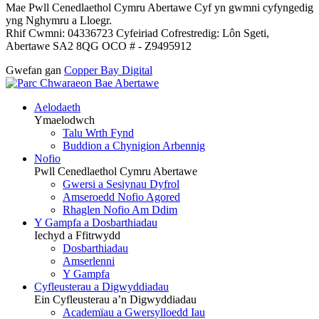
Mae Pwll Cenedlaethol Cymru Abertawe Cyf yn gwmni cyfyngedig
yng Nghymru a Lloegr.
Rhif Cwmni: 04336723 Cyfeiriad Cofrestredig: Lôn Sgeti,
Abertawe SA2 8QG OCO # - Z9495912
Gwefan gan
Copper Bay Digital
Aelodaeth
Ymaelodwch
Talu Wrth Fynd
Buddion a Chynigion Arbennig
Nofio
Pwll Cenedlaethol Cymru Abertawe
Gwersi a Sesiynau Dyfrol
Amseroedd Nofio Agored
Rhaglen Nofio Am Ddim
Y Gampfa a Dosbarthiadau
Iechyd a Ffitrwydd
Dosbarthiadau
Amserlenni
Y Gampfa
Cyfleusterau a Digwyddiadau
Ein Cyfleusterau a’n Digwyddiadau
Academïau a Gwersylloedd Iau