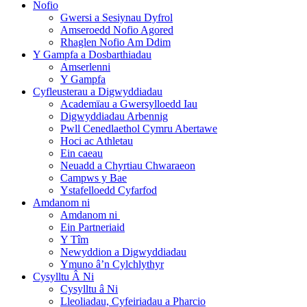
Nofio
Gwersi a Sesiynau Dyfrol
Amseroedd Nofio Agored
Rhaglen Nofio Am Ddim
Y Gampfa a Dosbarthiadau
Amserlenni
Y Gampfa
Cyfleusterau a Digwyddiadau
Academïau a Gwersylloedd Iau
Digwyddiadau Arbennig
Pwll Cenedlaethol Cymru Abertawe
Hoci ac Athletau
Ein caeau
Neuadd a Chyrtiau Chwaraeon
Campws y Bae
Ystafelloedd Cyfarfod
Amdanom ni
Amdanom ni
Ein Partneriaid
Y Tîm
Newyddion a Digwyddiadau
Ymuno â’n Cylchlythyr
Cysylltu Â Ni
Cysylltu â Ni
Lleoliadau, Cyfeiriadau a Pharcio