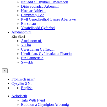
Neuadd a Chyrtiau Chwaraeon
Digwyddiadau Arbennig
Hoci ac Athletau
Campws y Bae
Pwll Cenedlaethol Cymru Abertawe
Ein caeau
Ystafelloedd Cyfarfod
Amdanom ni
Ein Stori
Amdanom ni
Y Tîm
Cwestiynau Cyffredin
Lleoliadau, Cyfeiriadau a Pharcio
Ein Partneriaid
Swyddi
×
Ffoniwch nawr
Cysylltu â Ni
English
Aelodaeth
Talu Wrth Fynd
Buddion a Chynigion Arbennig