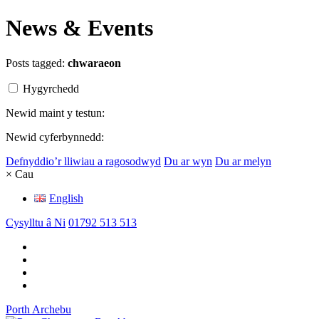
News & Events
Posts tagged:
chwaraeon
Hygyrchedd
Newid maint y testun:
Newid cyferbynnedd:
Defnyddio’r lliwiau a ragosodwyd
Du ar wyn
Du ar melyn
× Cau
English
Cysylltu â Ni
01792 513 513
Porth Archebu