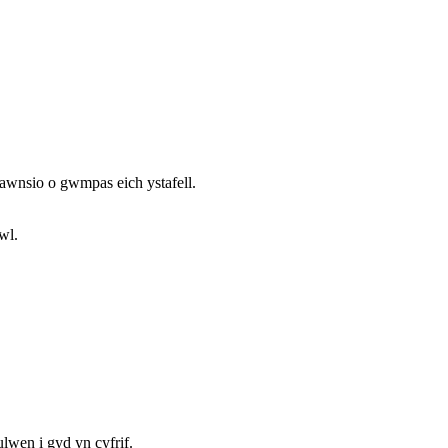
wnsio o gwmpas eich ystafell.
wl.
lwen i gyd yn cyfrif.