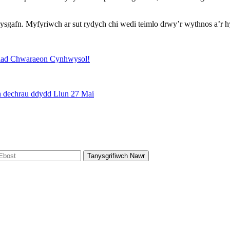
gafn. Myfyriwch ar sut rydych chi wedi teimlo drwy’r wythnos a’r hy
hliad Chwaraeon Cynhwysol!
 dechrau ddydd Llun 27 Mai