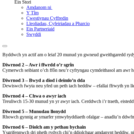
Ein Stori
Amdanom ni
Y Tîm
Cwestiynau Cyffredin
Lleoliadau, Cyfeiriadau a Pharcio
Ein Partneriaid
Swyddi
Byddwch yn actif am o leiaf 20 munud yn gwneud gweithgaredd rydy
Diwrnod 2 – Awr i ffwrdd o’r sgrîn
Cymerwch seibiant o’ch ffôn neu’r cyfryngau cymdeithasol am awr h
Diwrnod 3 – Bwyd a diod i deimlo’n dda
Dewiswch fwyta neu yfed un peth iach heddiw – efallai ffrwyth yn l
Diwrnod 4 – Chwa o awyr iach
Treuliwch 15-30 munud yn yr awyr iach. Cerddwch i’r traeth, eist
Diwrnod 5 – Munudau llonydd
Rhowch gynnig ar ymarfer ymwybyddiaeth ofalgar – anadlu’n ddwfn,
Diwrnod 6 – Diolch am y pethau bychain
Ysgrifennwch dri pheth rydych chi’n ddiolchgar amdanynt heddiw, ni 