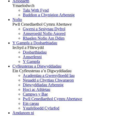
Aelodaeth
Ymaelodwch
Talu Wrth Fynd
Buddion a Chynigion Arbennig
Nofio
Pwll Cenedlaethol Cymru Abertawe
Gwersi a Sesiynau Dyfrol
Amseroedd Nofio Agored
Rhaglen Nofio Am Ddim
Y Gampfa a Dosbarthiadau
Iechyd a Ffitrwydd
Dosbarthiadau
Amserlenni
Y Gampfa
Cyfleusterau a Digwyddiadau
Ein Cyfleusterau a’n Digwyddiadau
Academïau a Gwersylloedd Iau
Neuadd a Chyrtiau Chwaraeon
Digwyddiadau Arbennig
Hoci ac Athletau
Campws y Bae
Pwll Cenedlaethol Cymru Abertawe
Ein caeau
Ystafelloedd Cyfarfod
Amdanom ni