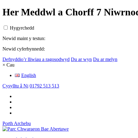
Her Meddwl a Chorff 7 Niwrno
Hygyrchedd
Newid maint y testun:
Newid cyferbynnedd:
Defnyddio’r lliwiau a ragosodwyd
Du ar wyn
Du ar melyn
× Cau
English
Cysylltu â Ni
01792 513 513
Porth Archebu