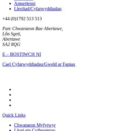
Amserlenni
Lleoliad/Cyfarwyddiadau
+44 (0)1792 513 513
Parc Chwaraeon Bae Abertawe,
Lôn Sgeti,
Abertawe
SA2 8QG
E – BOSTIWCH NI
Cael Cyfarwyddiadau/Gweld ar Fapiau
Quick Links
Chwaraeon Myfyrwyr
Llogi ein Cyfleusterau