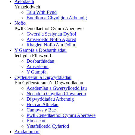
Aelodaeth
Ymaelodwch
Talu Wrth Fynd
Buddion a Chynigion Arbennig
Nofio
Pwll Cenedlaethol Cymru Abertawe
Gwersi a Sesiynau Dyfrol
Amseroedd Nofio Agored
Rhaglen Nofio Am Ddim
Y Gampfa a Dosbarthiadau
Iechyd a Ffitrwydd
Dosbarthiadau
Amserlenni
Y Gampfa
Cyfleusterau a Digwyddiadau
Ein Cyfleusterau a’n Digwyddiadau
Academïau a Gwersylloedd Iau
Neuadd a Chyrtiau Chwaraeon
Digwyddiadau Arbennig
Hoci ac Athletau
Campws y Bae
Pwll Cenedlaethol Cymru Abertawe
Ein caeau
Ystafelloedd Cyfarfod
Amdanom ni