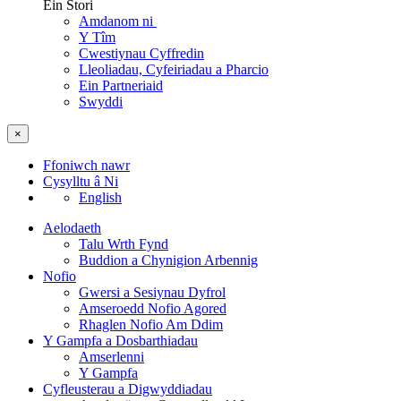
Ein Stori
Amdanom ni
Y Tîm
Cwestiynau Cyffredin
Lleoliadau, Cyfeiriadau a Pharcio
Ein Partneriaid
Swyddi
×
Ffoniwch nawr
Cysylltu â Ni
English
Aelodaeth
Talu Wrth Fynd
Buddion a Chynigion Arbennig
Nofio
Gwersi a Sesiynau Dyfrol
Amseroedd Nofio Agored
Rhaglen Nofio Am Ddim
Y Gampfa a Dosbarthiadau
Amserlenni
Y Gampfa
Cyfleusterau a Digwyddiadau