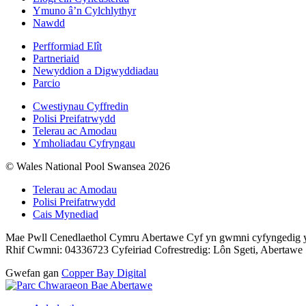
Ymuno â’n Cylchlythyr
Nawdd
Perfformiad Elît
Partneriaid
Newyddion a Digwyddiadau
Parcio
Cwestiynau Cyffredin
Polisi Preifatrwydd
Telerau ac Amodau
Ymholiadau Cyfryngau
© Wales National Pool Swansea 2026
Telerau ac Amodau
Polisi Preifatrwydd
Cais Mynediad
Mae Pwll Cenedlaethol Cymru Abertawe Cyf yn gwmni cyfyngedig 
Rhif Cwmni: 04336723 Cyfeiriad Cofrestredig: Lôn Sgeti, Abert
Gwefan gan
Copper Bay Digital