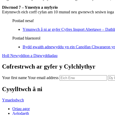
Diwrnod 7 – Ymestyn a myfyrio
Estynnwch eich corff cyfan am 10 munud neu gwnewch sesiwn ioga ys
Postiad nesaf
Ymunwch â ni ar gyfer Cyfres Insport Abertawe – Dat
Postiad blaenorol
Bydd gwaith adnewyddu yn ein Canolfan Chwaraeon yn
Holl Newyddion a Digwyddiadau
Cofrestrwch ar gyfer y Cylchlythyr
Your first name
Your email address
Cysylltwch â ni
Ymaelodwch
Oriau agor
Aelodaeth