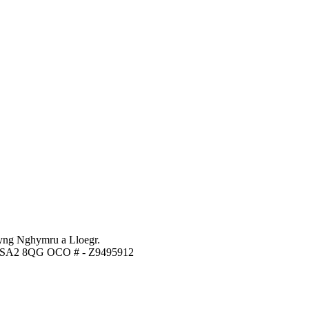
yng Nghymru a Lloegr.
awe SA2 8QG OCO # - Z9495912