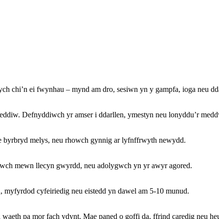
ch chi’n ei fwynhau – mynd am dro, sesiwn yn y gampfa, ioga neu dda
eddiw. Defnyddiwch yr amser i ddarllen, ymestyn neu lonyddu’r medd
le byrbryd melys, neu rhowch gynnig ar lyfnffrwyth newydd.
eddwch mewn llecyn gwyrdd, neu adolygwch yn yr awyr agored.
 myfyrdod cyfeiriedig neu eistedd yn dawel am 5-10 munud.
waeth pa mor fach ydynt. Mae paned o goffi da, ffrind caredig neu heu