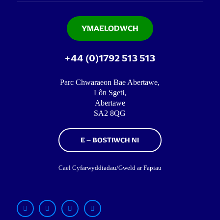
YMAELODWCH
+44 (0)1792 513 513
Parc Chwaraeon Bae Abertawe,
Lôn Sgeti,
Abertawe
SA2 8QG
E – BOSTIWCH NI
Cael Cyfarwyddiadau/Gweld ar Fapiau