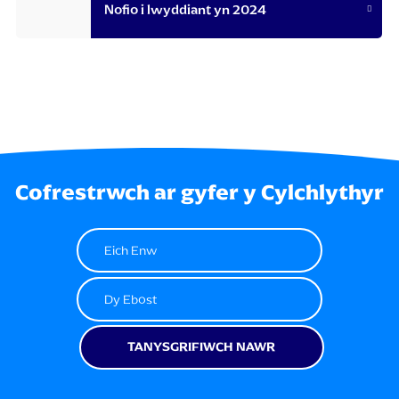
Nofio i lwyddiant yn 2024
Cofrestrwch ar gyfer y Cylchlythyr