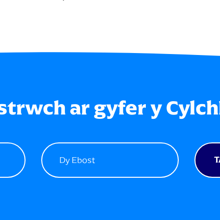
strwch ar gyfer y Cylch