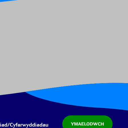
YMAELODWCH
liad/Cyfarwyddiadau