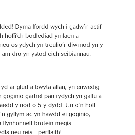
ded! Dyma ffordd wych i gadw’n actif
h hoffi’ch bodlediad ymlaen a
neu os ydych yn treulio’r diwrnod yn y
 am dro yn ystod eich seibiannau.
yd ar glud a bwyta allan, yn enwedig
 goginio gartref pan rydych yn gallu a
raedd y nod o 5 y dydd. Un o’n hoff
e’n gyflym ac yn hawdd ei goginio,
 ffynhonnell brotein megis
dls neu reis…perffaith!