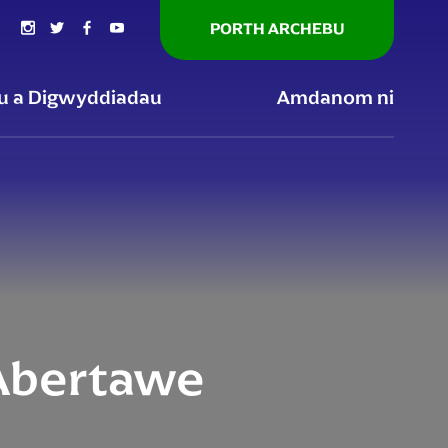
PORTH ARCHEBU
au a Digwyddiadau
Amdanom ni
 Abertawe