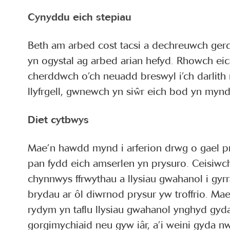
Cynyddu eich stepiau
Beth am arbed cost tacsi a dechreuwch gerd
yn ogystal ag arbed arian hefyd. Rhowch eic
cherddwch o’ch neuadd breswyl i’ch darlith 
llyfrgell, gwnewch yn siŵr eich bod yn mynd
Diet cytbwys
Mae’n hawdd mynd i arferion drwg o gael pr
pan fydd eich amserlen yn prysuro. Ceisiwch
chynnwys ffrwythau a llysiau gwahanol i gyr
brydau ar ôl diwrnod prysur yw troffrio. Ma
rydym yn taflu llysiau gwahanol ynghyd gyda
gorgimychiaid neu gyw iâr, a’i weini gyda nw