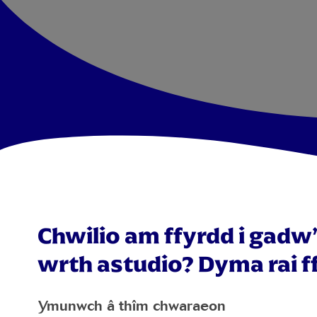
Chwilio am ffyrdd i gadw’
wrth astudio? Dyma rai f
Ymunwch â thîm chwaraeon