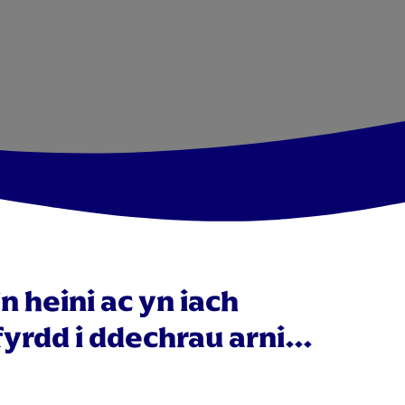
n heini ac yn iach
fyrdd i ddechrau arni…