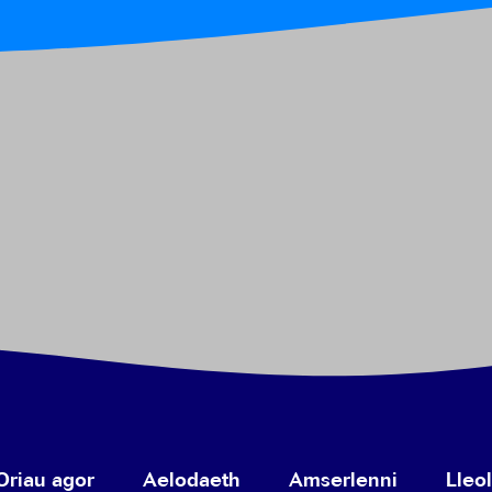
Oriau agor
Aelodaeth
Amserlenni
Lleo