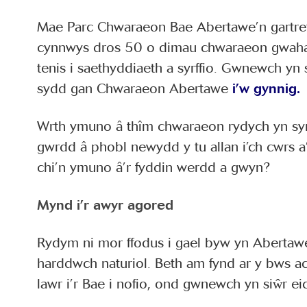
Mae Parc Chwaraeon Bae Abertawe’n gartre
cynnwys dros 50 o dimau chwaraeon gwahan
tenis i saethyddiaeth a syrffio. Gwnewch yn 
sydd gan Chwaraeon Abertawe
i’w gynnig.
Wrth ymuno â thîm chwaraeon rydych yn sym
gwrdd â phobl newydd y tu allan i’ch cwrs 
chi’n ymuno â’r fyddin werdd a gwyn?
Mynd i’r awyr agored
Rydym ni mor ffodus i gael byw yn Aberta
harddwch naturiol. Beth am fynd ar y bws ac
lawr i’r Bae i nofio, ond gwnewch yn siŵr e