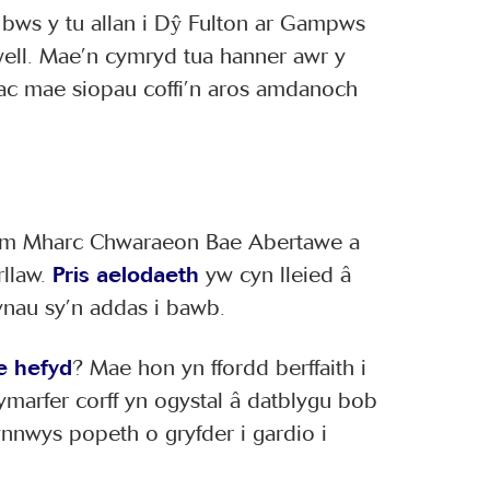
 bws y tu allan i Dŷ Fulton ar Gampws
swell. Mae’n cymryd tua hanner awr y
 ac mae siopau coffi’n aros amdanoch
ym Mharc Chwaraeon Bae Abertawe a
llaw.
Pris aelodaeth
yw cyn lleied â
nau sy’n addas i bawb.
e hefyd
? Mae hon yn ffordd berffaith i
marfer corff yn ogystal â datblygu bob
nnwys popeth o gryfder i gardio i