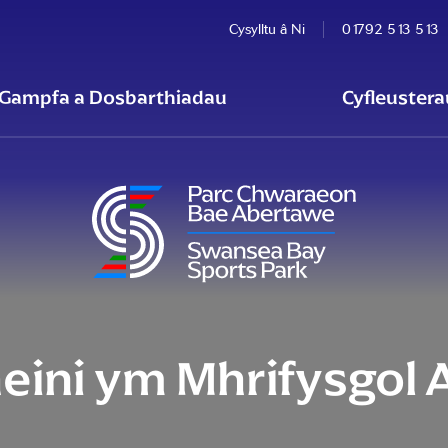
Cysylltu â Ni
01792 513 513
 Gampfa a Dosbarthiadau
Cyfleuster
eini ym Mhrifysgol