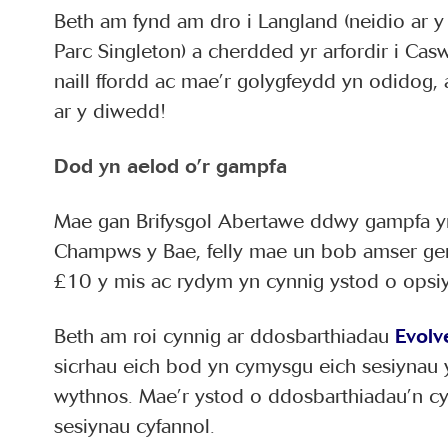
Beth am fynd am dro i Langland (neidio ar y
Parc Singleton) a cherdded yr arfordir i Ca
naill ffordd ac mae’r golygfeydd yn odidog,
ar y diwedd!
Dod yn aelod o’r gampfa
Mae gan Brifysgol Abertawe ddwy gampfa 
Champws y Bae, felly mae un bob amser ger
£10 y mis ac rydym yn cynnig ystod o opsiy
Beth am roi cynnig ar ddosbarthiadau
Evolv
sicrhau eich bod yn cymysgu eich sesiynau y
wythnos. Mae’r ystod o ddosbarthiadau’n cy
sesiynau cyfannol.