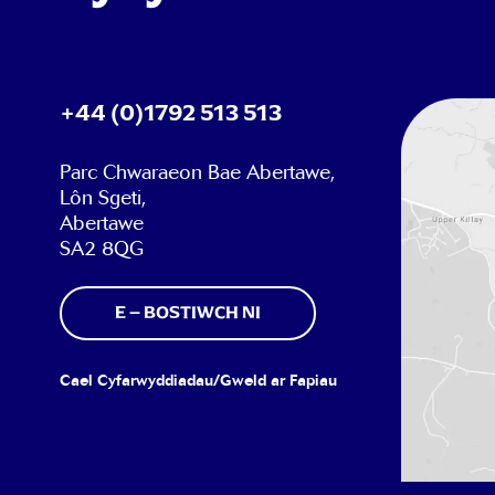
+44 (0)1792 513 513
Parc Chwaraeon Bae Abertawe,
Lôn Sgeti,
Abertawe
SA2 8QG
E – BOSTIWCH NI
Cael Cyfarwyddiadau/Gweld ar Fapiau